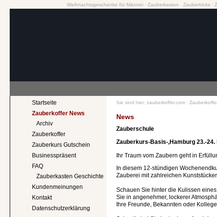
Weihnachtsgeschenke für Männer
·
Zauberkasten
·
Zaubertricks
·
Startseite
Sie sind hier:
zauberkoffer.com
:
Zauberkoffe
Zauberkoffer News
News
Archiv
Zauberschule
Zauberkoffer
Zauberkurs-Basis-,Hamburg 23.-24.
Zauberkurs Gutschein
Ihr Traum vom Zaubern geht in Erfüllu
Businesspräsent
FAQ
In diesem 12-stündigen Wochenendkur
Zauberei mit zahlreichen Kunststücke
Zauberkasten Geschichte
Kundenmeinungen
Schauen Sie hinter die Kulissen eines
Sie in angenehmer, lockerer Atmosphä
Kontakt
Ihre Freunde, Bekannten oder Kollegen
Datenschutzerklärung