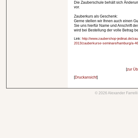
Die Zauberschule behält sich Änderunge
vor.
Zauberkurs als Geschenk:
Gerne stellen wir Ihnen auch einen Gu
Sie uns hierfür Name und Anschrift d
wird bei Bestellung der volle Betrag b
Link:
http://www.zaubershop-jedinat.de/za
2013/zauberkurse-seminare/hamburg/a-46
[
zur Üb
[
Druckansicht
]
©
2026
Alexander Farrell