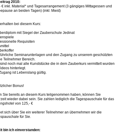
Beitrag 2010:
- € inkl. Material* und Tagesarrangement (3 gängiges Mittagessen und
eepause an beiden Tagen) (inkl. Mwst)
 erhalten bei diesem Kurs:
berdiplom mit Siegel der Zauberschule Jedinat
tenspiele
fessionelle Requisiten
smittel
berkoffer
führliche Seminarunterlagen und den Zugang zu unserem geschützten
ne Teilnehmer Bereich.
 sind noch mal alle Kunststücke die in dem Zauberkurs vermittelt wurden
ideos hinterlegt.
Zugang ist Lebenslang gültig.
tzlicher Bonus!
 Sie bereits an diesem Kurs teilgenommen haben, können Sie
rzeit wieder dabei sein. Sie zahlen lediglich die Tagespauschale für das
ngshotel von 125,- €
et sich über Sie ein weiterer Teilnehmer an übernehmen wir die
spauschale für Sie.
t bin ich einverstanden: