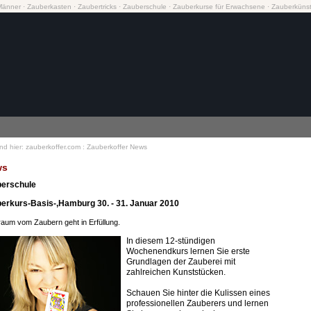
Männer
·
Zauberkasten
·
Zaubertricks
·
Zauberschule
·
Zauberkurse
für Erwachsene
·
Zauberkünst
ind hier:
zauberkoffer.com
:
Zauberkoffer News
ws
erschule
erkurs-Basis-,Hamburg 30. - 31. Januar 2010
raum vom Zaubern geht in Erfüllung.
In diesem 12-stündigen
Wochenendkurs lernen Sie erste
Grundlagen der Zauberei mit
zahlreichen Kunststücken.
Schauen Sie hinter die Kulissen eines
professionellen Zauberers und lernen