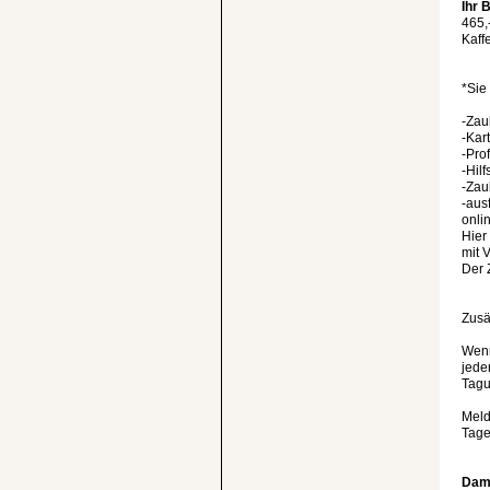
Ihr 
465,
Kaff
*Sie
-Zau
-Kar
-Pro
-Hilf
-Zau
-aus
onli
Hier
mit V
Der 
Zusä
Wenn
jede
Tagu
Meld
Tage
Dami