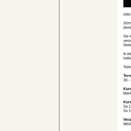
oder
Schn
dene
Sie 
vers
Seil
In e
indi
Teil
Term
30. 
Kurs
Mari
Kurs
Sa 1
So 1
Vera
Wird