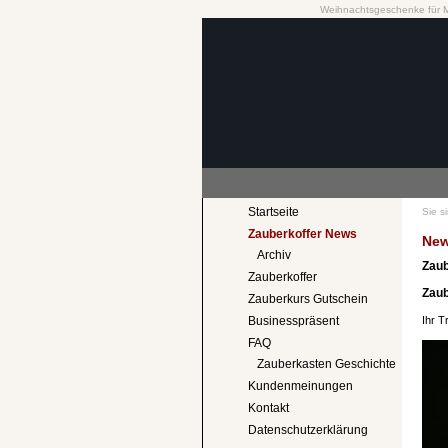
Weihnachtsgeschenke für 
Startseite
Sie s
Zauberkoffer News
Ne
Archiv
Zaub
Zauberkoffer
Zaub
Zauberkurs Gutschein
Ihr T
Businesspräsent
FAQ
Zauberkasten Geschichte
Kundenmeinungen
Kontakt
Datenschutzerklärung