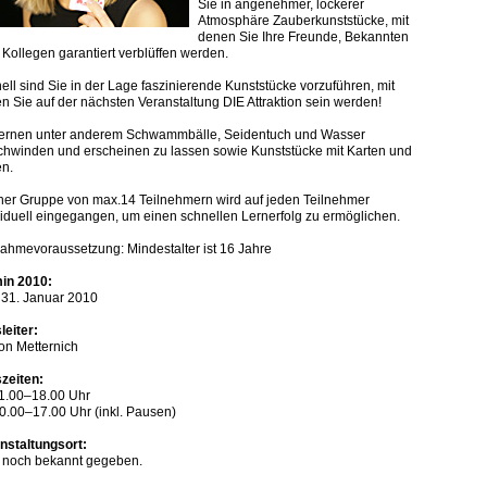
Sie in angenehmer, lockerer
Atmosphäre Zauberkunststücke, mit
denen Sie Ihre Freunde, Bekannten
 Kollegen garantiert verblüffen werden.
ell sind Sie in der Lage faszinierende Kunststücke vorzuführen, mit
n Sie auf der nächsten Veranstaltung DIE Attraktion sein werden!
lernen unter anderem Schwammbälle, Seidentuch und Wasser
chwinden und erscheinen zu lassen sowie Kunststücke mit Karten und
en.
iner Gruppe von max.14 Teilnehmern wird auf jeden Teilnehmer
viduell eingegangen, um einen schnellen Lernerfolg zu ermöglichen.
nahmevoraussetzung: Mindestalter ist 16 Jahre
in 2010:
- 31. Januar 2010
leiter:
on Metternich
zeiten:
1.00–18.00 Uhr
0.00–17.00 Uhr (inkl. Pausen)
nstaltungsort:
 noch bekannt gegeben.