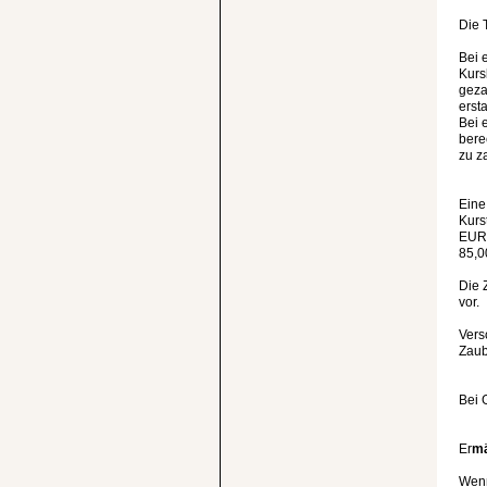
Die 
Bei 
Kurs
geza
ersta
Bei 
bere
zu z
Eine
Kurs
EUR 
85,0
Die 
vor.
Vers
Zaub
Bei 
Er
mä
Wenn